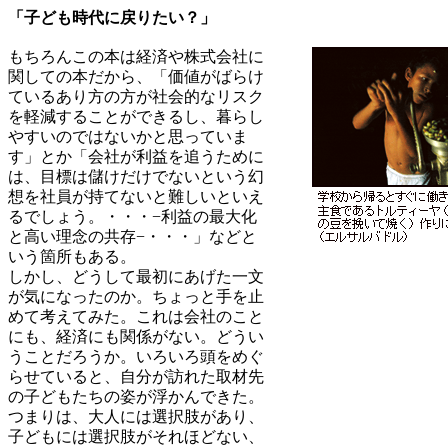
「子ども時代に戻りたい？」
もちろんこの本は経済や株式会社に
関しての本だから、「価値がばらけ
ているあり方の方が社会的なリスク
を軽減することができるし、暮らし
やすいのではないかと思っていま
す」とか「会社が利益を追うために
は、目標は儲けだけでないという幻
想を社員が持てないと難しいといえ
るでしょう。・・・−利益の最大化
と高い理念の共存−・・・」などと
いう箇所もある。
しかし、どうして最初にあげた一文
が気になったのか。ちょっと手を止
めて考えてみた。これは会社のこと
にも、経済にも関係がない。どうい
うことだろうか。いろいろ頭をめぐ
らせていると、自分が訪れた取材先
の子どもたちの姿が浮かんできた。
つまりは、大人には選択肢があり、
子どもには選択肢がそれほどない、