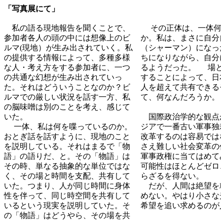
「写真展にて」
私の語る現地報告を聞くことで、
その正体は、一体何
参加者各人の頭の中には想像上のビ
か。私は、まさに自分
ルマ(現地）が生み出されていく。私
（シャーマン）になっ
の提供する情報によって、多種多様
ちになりながら、自分
な人・考え方をする参加者に、一つ
るようだった。 場
の共通な幻想が生み出されていっ
することによって、日
た。それはどういうことなのか？ビ
人を超えて共有できる
ルマでの厳しい状況を話す一方、私
て、何なんだろうか。
の脳味噌は別のことを考え、感じて
いた。
国際政治学的な観点
一体、私は何を喋っているのか。
ジアで一番古い軍事独
おとぎ話を話すように、現地のこと
改革するのは容易では
を説明している。それはまるで「物
さえ難しい社会変革の
語」の語りだ、と。その「物語」は
軍事政権に当てはめて
その時、単なる抽象的な単位ではな
可能性はほとんどゼロ
く、その場と時間を支配、共有して
らざるを得ない。
いた。つまり、人が同じ時間に身体
だが、人間は絶望を
性を伴って、同じ時空間を共有して
めない。やはり小さな
いるという現実を説明していた。そ
希望を追い求めるのが
の「物語」はどうやら、その場を共