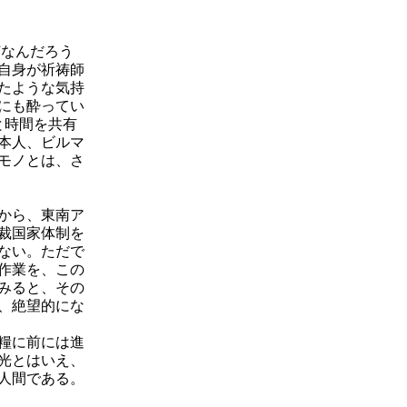
なんだろう
自身が祈祷師
たような気持
にも酔ってい
と時間を共有
本人、ビルマ
モノとは、さ
から、東南ア
裁国家体制を
ない。ただで
作業を、この
みると、その
、絶望的にな
糧に前には進
光とはいえ、
人間である。