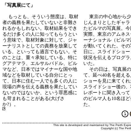
「写真展にて」
もっとも、そういう態度は、取材
東京の中心地から少
者の義務を果たしていないと非難さ
じんまりとしたギャラ
れるかもしれない。取材結果をでき
たビルマの写真展。今
るだけ多くの人に知ってもらうとい
実際、東京のアムネス
う意味で、取材対象に対して、ジャ
ーナショナル（ビルマ
ーナリストとしての責務を放棄して
が動いてくれた。その
いる、といっても過言でもない。そ
日に、スライドショー
のことは、重々承知している。特に
状況を伝えるプログラ
グアテマラ、エルサルバドル、ビル
いた。
マなど、日本ではマイナーな国や地
その日は、写真展
域などを取材している自分にとっ
て、延べ40名を超え
て、日本に住む一人でも多くの人に
ショーを見に来てくれ
現場の声を伝える義務を果たしてい
スライドショー後の、
ないのではないか、という罪悪感に
レポートに聞き入って
も苛まれることがある(大げさ
のビルマ人も10名ほ
か?）。
た。
This site is developed and maintained by The Perth Expr
Copyright (c) The Pert