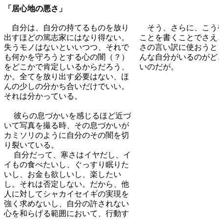
「居心地の悪さ」
自分は、自分の持てるものを放り
そう、さらに、こう
出すほどの篤志家にはなり得ない。
ことを書くことでさえ
失うモノはないといいつつ、それで
さの言い訳に使おうと
も何かを守ろうとする心の闇（？）
んな自分がいるのがど
をどこかで肯定しいるからだろう、
いのだが。
か。全てを放り出す必要はない、ほ
んの少しの分かち合いだけでいい。
それは分かっている。
彼らの息づかいを感じるほど近づ
いて写真を撮る時、その息づかいが
カミソリのように自分のその闇を切
り裂いている。
自分だって、寒さはイヤだし、イ
イもの食べたいし、ぐっすり眠りた
いし、お金も欲しいし、楽したい
し。それは否定しない。だから、他
人に対してシャカイセイギの実現を
強く求めないし、自分の許されない
心を和らげる範囲において、行動す