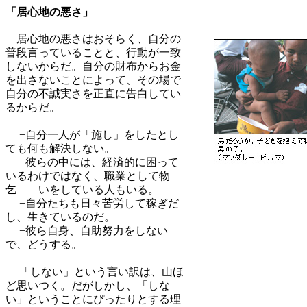
「居心地の悪さ」
居心地の悪さはおそらく、自分の
普段言っていることと、行動が一致
しないからだ。自分の財布からお金
を出さないことによって、その場で
自分の不誠実さを正直に告白してい
るからだ。
−自分一人が「施し」をしたとし
ても何も解決しない。
−彼らの中には、経済的に困って
いるわけではなく、職業として物
乞 いをしている人もいる。
−自分たちも日々苦労して稼ぎだ
し、生きているのだ。
−彼ら自身、自助努力をしない
で、どうする。
「しない」という言い訳は、山ほ
ど思いつく。だがしかし、「しな
い」ということにぴったりとする理