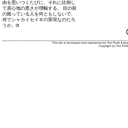
由を思いつくたびに、それに比例し
て居心地の悪さが増幅する。 目の前
の困っている人を何ともしないで、
何でシャカイセイギの実現なのだろ
うか。
This site is developed and maintained by The Perth Expr
Copyright (c) The Pert