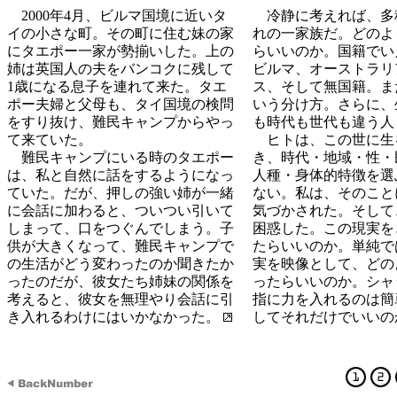
2000年4月、ビルマ国境に近いタ
冷静に考えれば、多
イの小さな町。その町に住む妹の家
れの一家族だ。どのよ
にタエポー一家が勢揃いした。上の
らいいのか。国籍でい
姉は英国人の夫をバンコクに残して
ビルマ、オーストラリ
1歳になる息子を連れて来た。タエ
ス、そして無国籍。ま
ポー夫婦と父母も、タイ国境の検問
いう分け方。さらに、
をすり抜け、難民キャンプからやっ
も時代も世代も違う人
て来ていた。
ヒトは、この世に生
難民キャンプにいる時のタエポー
き、時代・地域・性・
は、私と自然に話をするようになっ
人種・身体的特徴を選
ていた。だが、押しの強い姉が一緒
ない。私は、そのこと
に会話に加わると、ついつい引いて
気づかされた。そして
しまって、口をつぐんでしまう。子
困惑した。この現実を
供が大きくなって、難民キャンプで
たらいいのか。単純で
の生活がどう変わったのか聞きたか
実を映像として、どの
ったのだが、彼女たち姉妹の関係を
ったらいいのか。シャ
考えると、彼女を無理やり会話に引
指に力を入れるのは簡
き入れるわけにはいかなかった。
してそれだけでいいの