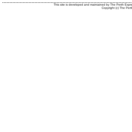
This site is developed and maintained by The Perth Expr
Copyright (c) The Pert