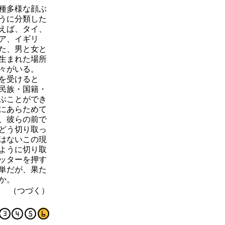
種多様な顔ぶ
うに分類した
えば、タイ、
ア、イギリ
た、男と女と
生まれた場所
々がいる。
を受けると
民族・国籍・
ぶことができ
にあらためて
、彼らの前で
どう切り取っ
はないこの現
ように切り取
ッターを押す
単だが、果た
か。
（つづく）