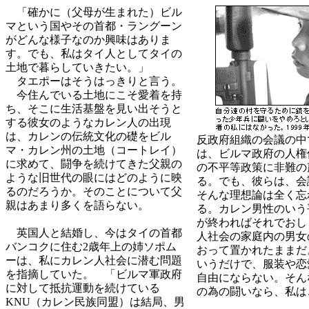
「確かに（父母が生まれた）ビル
マという国やその首都・ラングーン
がどんな様子なのか興味はありま
す。でも、私はタイ人としてタイの
土地で暮らしていきたい。」
タエポーはそうはっきりと言う。
今住んでいる土地にこそ愛着を持
ち、そこに生活基盤を見い出そうと
する彼女のようなカレン人の出現
は、カレンの伝統文化の礎をビル
反政府組織の会議の中
マ・カレン州の土地（コートレイ）
は、ビルマ政府の人権
に求めて、闘争を続けてきた父親の
の不平等政策に非難の
ような旧世代の眼にはどのように映
る。でも、彼らは、会
るのだろうか。そのことについて父
そんな理想論は全く忘
親はあまり多くを語らない。
る。カレン男性のいう
が終わればそれでおし
英国人と結婚し、今はタイの首都
人社会の家庭内の男女
バンコクに住む2歳年上の姉ソポム
おって置かれたままだ
ーは、私にカレン人社会に潜む問題
いうだけで、服装や恋
を指摘していた。 「ビルマ軍政府
自由にならない。そん
に対して抵抗運動を続けている
の為の闘いなら、私は
KNU（カレン民族同盟）は結局、男