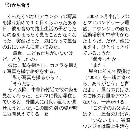
「分かち合う」
くったくのないアウンジョの写真
2003年8月半ば、パ
を撮り始めて１０日くらいったある
とマアバンドゥーラ通
日、彼を含めて路上生活の子どもた
然、アウンジョの姿を
ちの姿をまったく見ることがなくな
活動場所を中華街から
った。突然だった。気になって屋台
たようだ。だが、他に
のおにいさんに聞いてみた。
見えず、ひとりっきり
「最近、こどもたちがいないけ
ているようだ。
ど、どうしたの」
「飯食ったか」
彼は、私を指さし、カメラを構え
「まだ」
て写真を撮す格好をする。
屋台に並んで腰掛け
「私が写真を撮るから？」
（400K）を一緒に食
「そうだよ」
ら、ありがとう』と言
それ以降、中華街付近で彼の姿を
だよ」。屋台のおばさ
見なくなった。ビルマに長期滞在し
のご飯のお皿をアウン
ていると、外国人には良い面しか見
ながら、一声かける。
せようとしないこの国の別 の姿が時
「この子のお父さん
に垣間見えてくる。
は？」。屋台のおばさ
「いないよ」。実際
ウンジョは路上生活を