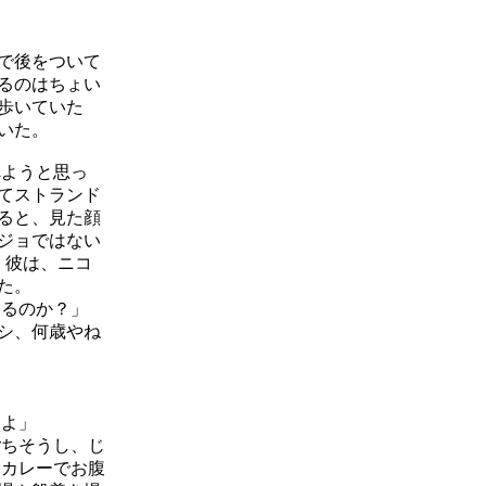
で後をついて
るのはちょい
歩いていた
いた。
ようと思っ
てストランド
ると、見た顔
ジョではない
。彼は、ニコ
た。
るのか？」
シ、何歳やね
」
よ」
ちそうし、じ
 カレーでお腹