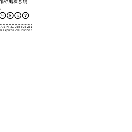
場や船着き場
。
. A.B.N. 31 058 608 281
th Express. All Reserved