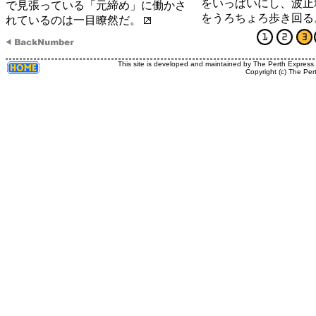
をいっぱいにし、波止
で見張っている「元締め」に働かさ
をうろちょろ歩き回る
れているのは一目瞭然だ。
This site is developed and maintained by The Perth Express
Copyright (c) The Per