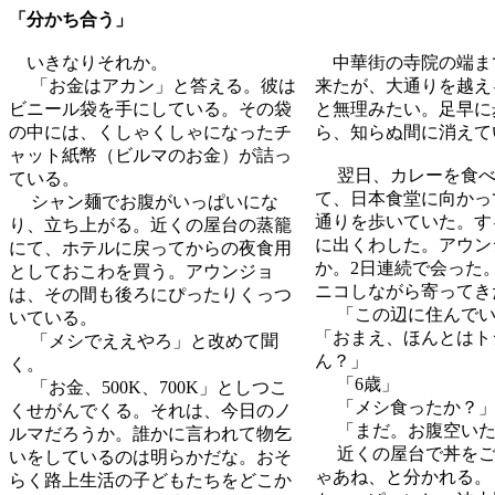
「分かち合う」
いきなりそれか。
中華街の寺院の端ま
「お金はアカン」と答える。彼は
来たが、大通りを越え
ビニール袋を手にしている。その袋
と無理みたい。足早に
の中には、くしゃくしゃになったチ
ら、知らぬ間に消えて
ャット紙幣（ビルマのお金）が詰っ
翌日、カレーを食べ
ている。
て、日本食堂に向かっ
シャン麺でお腹がいっぱいにな
通りを歩いていた。す
り、立ち上がる。近くの屋台の蒸籠
に出くわした。アウン
にて、ホテルに戻ってからの夜食用
か。2日連続で会った
としておこわを買う。アウンジョ
ニコしながら寄ってき
は、その間も後ろにぴったりくっつ
「この辺に住んでい
いている。
「おまえ、ほんとはト
「メシでええやろ」と改めて聞
ん？」
く。
「6歳」
「お金、500K、700K」としつこ
「メシ食ったか？
くせがんでくる。それは、今日のノ
「まだ。お腹空いた
ルマだろうか。誰かに言われて物乞
近くの屋台で丼をご
いをしているのは明らかだな。おそ
ゃあね、と分かれる。
らく路上生活の子どもたちをどこか