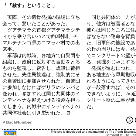
「『赦す』ということ 」
実際、その遺骨発掘の現場に立ち
同じ共同体の一方が
会って、驚いたことがあった。
り、他方は被害者とな
グアテマラの首都グアテマラシテ
彼らは同じところに住
ィから乗り合いバスで約2時間、チ
ばならない運命を背負
マルテナンゴ県のコマラパ村での出
た。旧軍部の施設であ
来事。
の丘の周りには今、発
軍部は内戦時、各地方で自警団を
でコンクリートの壁が
組織し、政府に反対する言動をとる
る。発掘をじゃまする
ものを監視し、密告し、虐殺に荷担
発掘が進むにつれ、
させた。先住民族達は、強制的にそ
ある地主から早期撤収
の自警団に参加させられた。自警団
れるようになってきた
に参加しなければゲリラのシンパと
が一段落すれば、その
疑われ、参加すれば同じ共同体のイ
できないように、2m
ンディヘナを抑えつける役割を担っ
クリート壁の工事が進
てしまう。内戦中にインディヘナの
だ。
共同体社会は引き裂かれた。
This site is developed and maintained by The Perth Express
Copyright (c) The Per