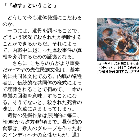
「『赦す』ということ 」
どうして今も遺体発掘にこだわる
のか。
一つには、遺骨を調べることで、
どういう状況で殺されたか判断する
ことができるからだ。それによっ
て、内戦中に起こった虐殺事件の真
相を究明するための証拠となる。
さらに−こちらの方がより重要
だが−マヤの先住民族文化は、基本
的に共同体文化である。内戦の犠牲
者は、伝統的な共同体の様式によっ
て埋葬されることで初めて、「命の
尊厳の回復を意味」することにな
る。そうでないと、殺された死者の
魂は、永遠にさまよってしまう。
遺骨の発掘作業は原則的に毎日、
朝9時から夕方4時頃まで。昼休憩の
食事は、数人のグループを作った村
のインディヘナの女性たちが、週1