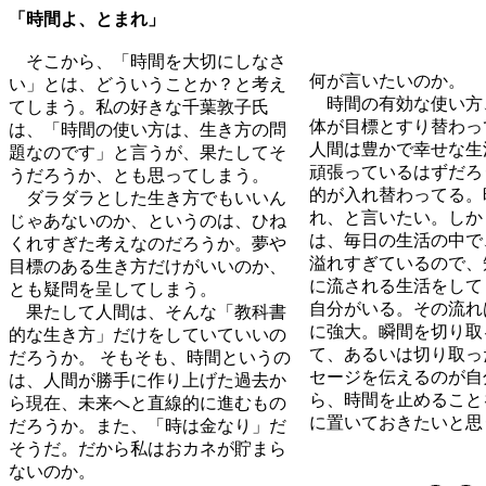
「時間よ、とまれ」
そこから、「時間を大切にしなさ
何が言いたいのか。
い」とは、どういうことか？と考え
時間の有効な使い方
てしまう。私の好きな千葉敦子氏
体が目標とすり替わっ
は、「時間の使い方は、生き方の問
人間は豊かで幸せな生
題なのです」と言うが、果たしてそ
頑張っているはずだろ
うだろうか、とも思ってしまう。
的が入れ替わってる。
ダラダラとした生き方でもいいん
れ、と言いたい。しか
じゃあないのか、というのは、ひね
は、毎日の生活の中で
くれすぎた考えなのだろうか。夢や
溢れすぎているので、
目標のある生き方だけがいいのか、
に流される生活をして
とも疑問を呈してしまう。
自分がいる。その流れ
果たして人間は、そんな「教科書
に強大。瞬間を切り取
的な生き方」だけをしていていいの
て、あるいは切り取っ
だろうか。 そもそも、時間というの
セージを伝えるのが自
は、人間が勝手に作り上げた過去か
ら、時間を止めること
ら現在、未来へと直線的に進むもの
に置いておきたいと思
だろうか。また、「時は金なり」だ
そうだ。だから私はおカネが貯まら
ないのか。