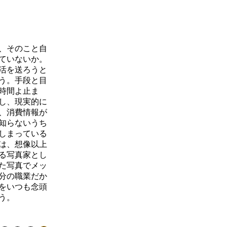
、そのこと自
ていないか。
活を送ろうと
う。手段と目
時間よ止ま
し、現実的に
、消費情報が
知らないうち
しまっている
は、想像以上
る写真家とし
た写真でメッ
分の職業だか
をいつも念頭
う。