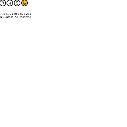
. A.B.N. 31 058 608 281
th Express. All Reserved