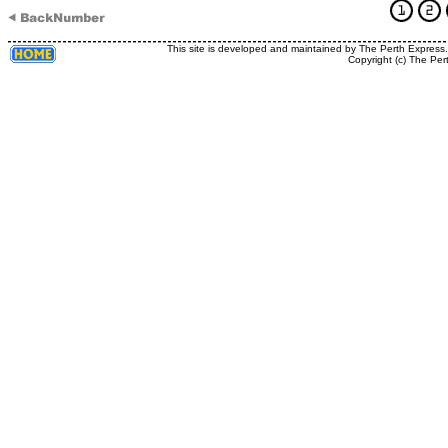
This site is developed and maintained by The Perth Express
Copyright (c) The Per