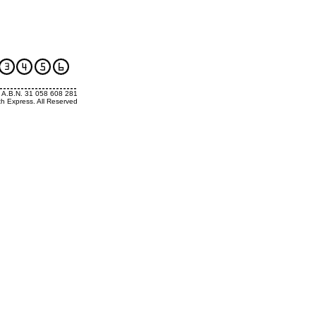
. A.B.N. 31 058 608 281
th Express. All Reserved