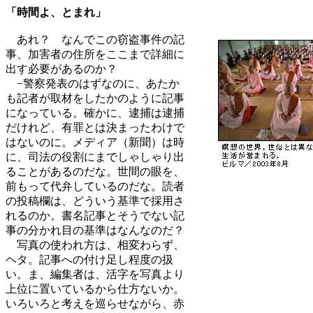
「時間よ、とまれ」
あれ？ なんでこの窃盗事件の記
事、加害者の住所をここまで詳細に
出す必要があるのか？
−警察発表のはずなのに、あたか
も記者が取材をしたかのように記事
になっている。確かに、逮捕は逮捕
だけれど、有罪とは決まったわけで
はないのに。メディア（新聞）は時
に、司法の役割にまでしゃしゃり出
ることがあるのだな。世間の眼を、
前もって代弁しているのだな。読者
の投稿欄は、どういう基準で採用さ
れるのか。書名記事とそうでない記
事の分かれ目の基準はなんなのだ？
写真の使われ方は、相変わらず、
ヘタ。記事への付け足し程度の扱
い。ま、編集者は、活字を写真より
上位に置いているから仕方ないか。
いろいろと考えを巡らせながら、赤