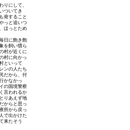
わりにして、
いついてき
も発すること
やっと追いつ
、ほっとため
毎日に飽き飽
、象を飼い慣ら
の村が近くに
の村に向かっ
村といって
レンの人たち
民だから、付
行かなかっ
イの国境警察
く言われるか
とりあえず地
だからと思っ
療所から戻っ
人で出かけた
て来たそう