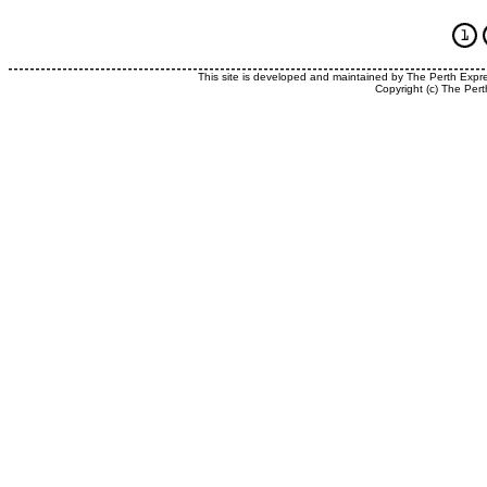
This site is developed and maintained by The Perth Expr
Copyright (c) The Pert