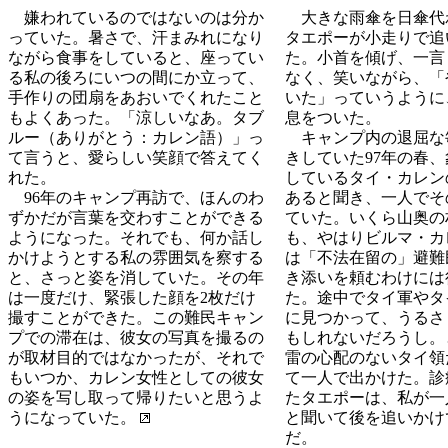
嫌われているのではないのは分か
大きな雨傘を日傘代
っていた。暑さで、汗まみれになり
タエポーが小走りで追
ながら食事をしていると、座ってい
た。小首を傾げ、一言
る私の後ろにいつの間にか立って、
なく、笑いながら、「
手作りの団扇をあおいでくれたこと
いた」っていうように
もよくあった。「涼しいなあ。タブ
息をついた。
ルー（ありがとう：カレン語）」っ
キャンプ内の退屈な
て言うと、愛らしい笑顔で答えてく
きしていた97年の春
れた。
しているタイ・カレン
96年のキャンプ再訪で、ほんのわ
あると聞き、一人でそ
ずかだが言葉を交わすことができる
ていた。いくら山奥の
ようになった。それでも、何か話し
も、やはりビルマ・カ
かけようとする私の雰囲気を察する
は「不法在留の」避難
と、さっと姿を消していた。その年
き添いを頼むわけには
は一度だけ、緊張した顔を2枚だけ
た。途中でタイ軍やタ
撮すことができた。この難民キャン
に見つかって、うるさ
プでの滞在は、彼女の写真を撮るの
もしれないだろうし。
が取材目的ではなかったが、それで
雷の心配のないタイ領
もいつか、カレン女性としての彼女
て一人で出かけた。診
の姿を写し取って帰りたいと思うよ
たタエポーは、私が一
うになっていた。
と聞いて後を追いかけ
だ。