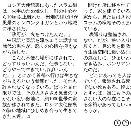
ロシア大使館裏にあったスラム街
開けた所に移されて
は、火事のため焼失し、町の中心か
って、家を建てている
ら10km以上離れた、田畑の緑だけが
家から、見た目はきれ
風景のオンロンクオガンという地域
スラムの様相そのまま
に移された。
ている。
「政府が、火をつけたんだ。」
表通りは整備され、
中国語と英語を流ちょうに話す40
ない。だが、狭い入り
歳代の男性が、怒りの心情を抑えな
歩くと、鼻の奥を刺激
がら話した。
う生活空間に迷い込む
「こんな不便な場所に移されて、
の気なしに、ひょいと
どうすりゃいいんだ。仕事もない。
ぞき込み、ボンリアン
どうやって生きていけばいいん
たのだ。
だ。」 とにかく首都へ行けば生きな
どこにあっても人は
がらえるという状態だった。それも
でいく。報道される死
許されなくなっている。ぱっと見た
でない死もある。悼ま
限りでは、その大きささえ見当のつ
とすれば、誰にもその
かない広い敷地に、約1000世帯の家
さない人の存在にこそ
族が移されてきた。ロシア大使館裏
る余裕があってもいい
の狭い地域にひしめき合って生きて
ろうか。
きた人達。