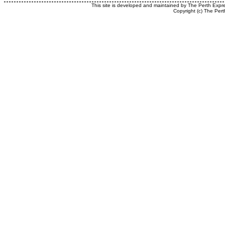
This site is developed and maintained by The Perth Expr
Copyright (c) The Pert