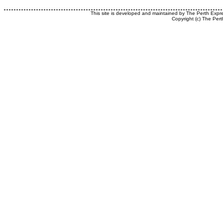
This site is developed and maintained by The Perth Expr
Copyright (c) The Pert