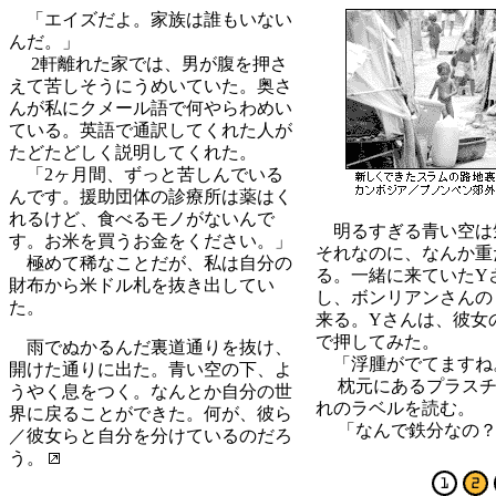
「エイズだよ。家族は誰もいない
んだ。」
2軒離れた家では、男が腹を押さ
えて苦しそうにうめいていた。奥さ
んが私にクメール語で何やらわめい
ている。英語で通訳してくれた人が
たどたどしく説明してくれた。
「2ヶ月間、ずっと苦しんでいる
んです。援助団体の診療所は薬はく
れるけど、食べるモノがないんで
明るすぎる青い空は
す。お米を買うお金をください。」
それなのに、なんか重
極めて稀なことだが、私は自分の
る。一緒に来ていたY
財布から米ドル札を抜き出してい
し、ボンリアンさんの
た。
来る。Yさんは、彼女
で押してみた。
雨でぬかるんだ裏道通りを抜け、
「浮腫がでてますね
開けた通りに出た。
青い空の下、よ
枕元にあるプラスチ
うやく息をつく。なんとか自分の世
れのラベルを読む。
界に戻ることができた。何が、彼ら
「なんで鉄分なの？
／彼女らと自分を分けているのだろ
う。