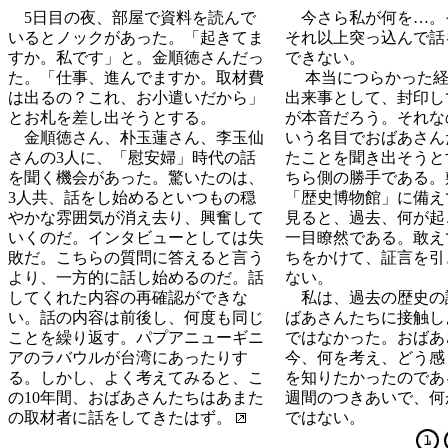
5日目の夜、部屋で資料を読んで
今さら私が何を…。
いるとノックがあった。「起きてま
それ以上突っ込んで話
すか。私です」と。金順徳さんだっ
できない。
た。「仕事、進んでますか。取材費
本当につらかった経
は出るの？これ、お小遣いだから」
出来事として、封印し
とお札を差し出そうとする。
が本音だろう。それな
金順徳さん、朴玉蓮さん、李玉仙
いう名目でおばあさん
さんの3人に、「慰安婦」時代の話
たことを聞き出そうと
を聞く機会があった。驚いたのは、
ちら側の勝手である。
3人共、話をし始めるといつもの穏
「歴史博物館」に備え
やかな雰囲気が消え去り、興奮して
見ると、過去、何が起
いくのだ。インタビューとしては失
一目瞭然である。敢え
敗だ。こちらの質問に答えると言う
ちをかけて、証言を引
より、一方的に話し始めるのだ。話
ない。
してくれた内容の再確認ができな
私は、過去の歴史の
い。話の内容は前後し、何度も同じ
ばあさんたちに接触し
ことを繰り返す。パプアニューギニ
ではなかった。おばあ
アのラバウルが台湾にあったりす
今、何を考え、どう感
る。しかし、よく考えてみると、こ
を知りたかったのであ
の10年間、おばあさんたちはあまた
週間のつきあいで、何
の取材者に話をしてきたはず。
ではない。