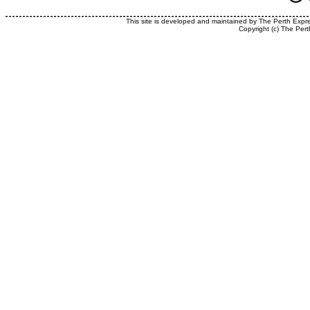
This site is developed and maintained by The Perth Expr
Copyright (c) The Pert