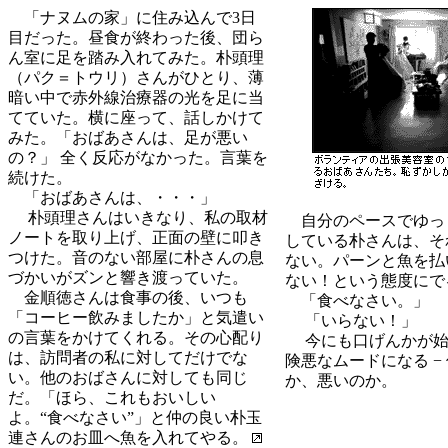
「ナヌムの家」に住み込んで3日
目だった。昼食が終わった後、団ら
ん室に足を踏み入れてみた。朴頭理
（パク＝トウリ）さんがひとり、薄
暗い中で赤外線治療器の光を足に当
てていた。横に座って、話しかけて
みた。「おばあさんは、足が悪い
の？」 全く反応がなかった。言葉を
続けた。
「おばあさんは、・・・」
朴頭理さんはいきなり、私の取材
自分のペースでゆっ
ノートを取り上げ、正面の壁に叩き
している朴さんは、そ
つけた。音のない部屋に朴さんの息
ない。パーンと魚を払
づかいがズンと響き渡っていた。
ない！という態度にで
金順徳さんは食事の後、いつも
「食べなさい。」
「コーヒー飲みましたか」と気遣い
「いらない！」
の言葉をかけてくれる。その心配り
今にも口げんかが始
は、訪問者の私に対してだけでな
険悪なムードになる −
い。他のおばさんに対しても同じ
か、悪いのか。
だ。「ほら、これもおいしい
よ。“食べなさい”」と仲の良い朴玉
連さんのお皿へ魚を入れてやる。