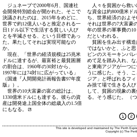
ジュネーブで2000年6月、国連社
人々を貧困から救い
会開発特別総会が開かれた。そこで
な資金は約800億米ド
決議されたのは、2015年をめどに、
ち、世界経済のおよそ0
世界で約12億人いると推定される一
それは世界の7大富豪の資
日1ドル以下で生活する貧しい人び
年の世界の軍事費の1
とを半減させる、という目標であっ
だといわれる。
た。果たしてそれは実現可能なの
貧困を生み出す構造
か。
ではないかと、ふと思
現在、「世界の経済規模は25兆米
ピンのスモーキンバレ
ドルに達するが、最富裕と最貧困層
めて足を踏み入れ、な
の割合は、1960年の30対1から、
と東南アジアが一つに
1997年には74対1に広がっている」
うに感じた。そう、こ
（国連『人間開発計画報告書97年度
ジア」と呼ばれるフィ
版』）。
み捨て場で生きる人び
世界の10大富豪の富の総計は、
して、貧困の現象の裏
1330億米ドルにも達する。彼らの資
る。そう感じた。 （
産は開発途上国全体の総歳入の1.5倍
にもなる。
This site is developed and maintained by The Perth Expr
Copyright (c) The Pert