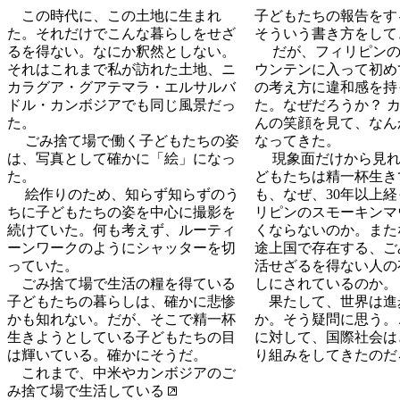
この時代に、この土地に生まれ
子どもたちの報告をす
た。それだけでこんな暮らしをせざ
そういう書き方をして
るを得ない。なにか釈然としない。
だが、フィリピンの
それはこれまで私が訪れた土地、ニ
ウンテンに入って初め
カラグア・グアテマラ・エルサルバ
の考え方に違和感を持
ドル・カンボジアでも同じ風景だっ
た。なぜだろうか？ 
た。
んの笑顔を見て、なん
ごみ捨て場で働く子どもたちの姿
なってきた。
は、写真として確かに「絵」になっ
現象面だけから見れ
た。
どもたちは精一杯生き
絵作りのため、知らず知らずのう
も、なぜ、30年以上
ちに子どもたちの姿を中心に撮影を
リピンのスモーキンマ
続けていた。何も考えず、ルーティ
くならないのか。また
ーンワークのようにシャッターを切
途上国で存在する、ご
っていた。
活せざるを得ない人の
ごみ捨て場で生活の糧を得ている
しにされているのか。
子どもたちの暮らしは、確かに悲惨
果たして、世界は進
かも知れない。だが、そこで精一杯
か。そう疑問に思う。
生きようとしている子どもたちの目
に対して、国際社会は
は輝いている。確かにそうだ。
り組みをしてきたのだ
これまで、中米やカンボジアのご
み捨て場で生活している