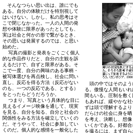
そんなつらい思い出は、誰にでも
ある。自分の体験だけを特別視して
はいけない。しかし、私の思考はそ
こで閉じなかった。一人の人間の発
想や体験に限界があったとしても、
実は社会と何かの形で繋がるとき、
その思いは発展するのでは、と思い
始めた。
写真の撮影と発表をごくごく個人
的な作品作りだと、自分の主観を訴
えるだけで、自ずと限界がある。そ
こで一度、自分の興味のある事柄・
被写体選びを再点検し、社会に問い
直し、反応を得る方法（反応がない
頭の中ではそのよう
のも、一つの反応である、とする）
る。傲慢な人間もいれ
をとったらどうだろうか。
間もいる。圧制を敷く
つまり、写真という具体的な目に
もあれば、緩やかな社
見えるイメージ映像を通して、現実
ずは頭で理解するより
を見る、自分を知る、自分と社会の
だらけの社会に身を晒
関係性をみる方法を確立していくの
を考え、決断し、想像
だ。そうやって、社会に参加してい
いくかである。好都合
くのだ。個人的な感情を一般化した
を撮るには、まず自ら