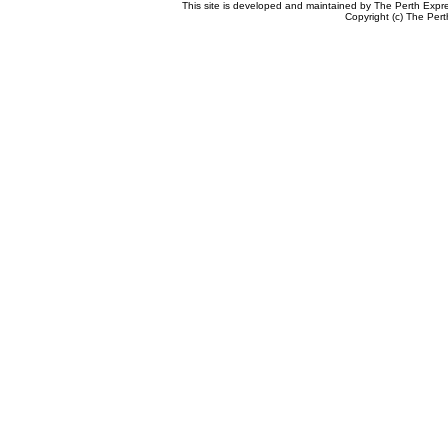
This site is developed and maintained by The Perth Expr
Copyright (c) The Pert