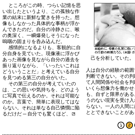
ところがこの時、つらい記憶を思
い出したというより、この孤独な作
業の結末に新鮮な驚きを持った。想
像もしなかった具体的な事柄が浮か
んできたのだ。自分の冷静さに、喉
の奥深く、一瞬爆発しそうになった
嗚咽の固まりを呑み込んだ。
感情的になるよりも、客観的に自
分自身を見ていた。現像液に浮かび
己を分析していた。
あった画像を見ながら自分の過去を
振り返りながら、「いったいこれは
人は自分の経験の範囲
どういうことだ」と考えている自分
判断できない。その判
を見つめる第三の自分がいた。
て人間関係や社会を判
その第三の自分が考えていたの
いくら想像力を働かせ
は、この思いや気持ちを、どのよう
も、自ずと限界がある
に写真で伝えるのか。それは可能な
うのない現実を受け入
のか。言葉で、簡単に表現してはな
らない。一人の人間に
らない。それは単なる自己憐憫に陥
ととできないことがあ
るだけだ ─ 自分でも驚くほど、