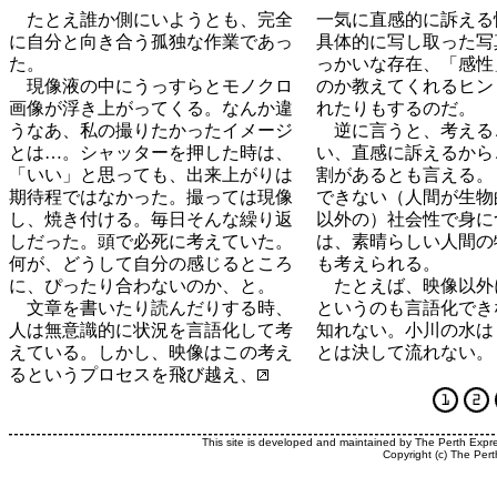
たとえ誰か側にいようとも、完全
一気に直感的に訴える
に自分と向き合う孤独な作業であっ
具体的に写し取った写
た。
っかいな存在、「感性
現像液の中にうっすらとモノクロ
のか教えてくれるヒン
画像が浮き上がってくる。なんか違
れたりもするのだ。
うなあ、私の撮りたかったイメージ
逆に言うと、考える
とは…。シャッターを押した時は、
い、直感に訴えるから
「いい」と思っても、出来上がりは
割があるとも言える。
期待程ではなかった。撮っては現像
できない（人間が生物
し、焼き付ける。毎日そんな繰り返
以外の）社会性で身に
しだった。頭で必死に考えていた。
は、素晴らしい人間の
何が、どうして自分の感じるところ
も考えられる。
に、ぴったり合わないのか、と。
たとえば、映像以外
文章を書いたり読んだりする時、
というのも言語化でき
人は無意識的に状況を言語化して考
知れない。小川の水は
えている。しかし、映像はこの考え
とは決して流れない。
るというプロセスを飛び越え、
This site is developed and maintained by The Perth Expr
Copyright (c) The Pert