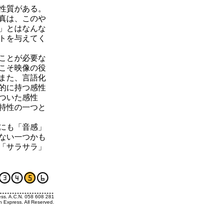
性質がある。
真は、このや
」とはなんな
トを与えてく
ことが必要な
こそ映像の役
また、言語化
的に持つ感性
ついた感性
特性の一つと
にも「音感」
ない一つかも
「サラサラ」
ess. A.C.N. 058 608 281
h Express. All Reserved.