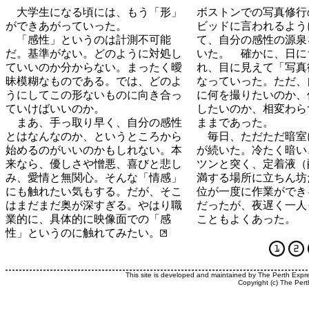
大学生になる頃には、もう「形」
ボストンでの写真修行
ができあがっていった。
ビッドに言われるよう
「感性」というのは計測不可能
て、自分の感性の源泉
だ。基準がない。どのように対処し
いた。 確かに、日に
ていいのか分からない。まったく曖
れ、目に見えて「写真
昧模糊なものである。では、どのよ
なっていった。ただ、
うにしてこの形ないものに向き合っ
に何を撮りたいのか、
ていけばいいのか。
したいのか、相変わら
まあ、手っ取り早く、自分の感性
ままであった。
とはなんなのか、というところから
毎日、ただただ暗室
始めるのがいいのかもしれない。本
が続いた。冷たく暗い
来なら、優しさや憎悪、喜びと悲し
ツンと突く、定着液（
み、愛情と無関心。そんな「情感」
満する場所に立ちん坊
にも触れたい気もする。だが、そこ
位が一度に作業ができ
はまだまだ奥が深すぎる。やはり職
だったが、夜遅く一人
業的に、具体的に映像面での「感
こともよくあった。
性」というのに触れてみたい。
This site is developed and maintained by The Perth Expr
Copyright (c) The Pert