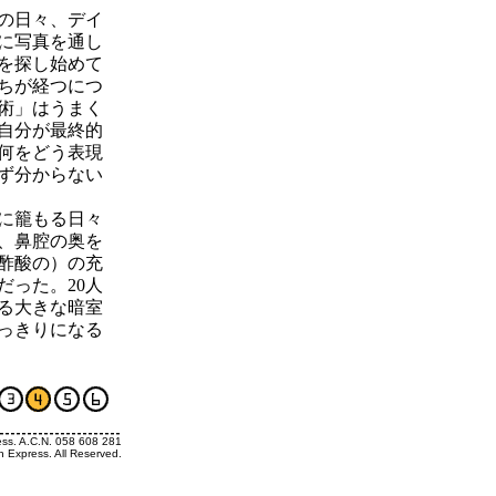
の日々、デイ
に写真を通し
を探し始めて
ちが経つにつ
術」はうまく
自分が最終的
何をどう表現
ず分からない
に籠もる日々
、鼻腔の奥を
酢酸の）の充
だった。20人
る大きな暗室
っきりになる
ess. A.C.N. 058 608 281
h Express. All Reserved.