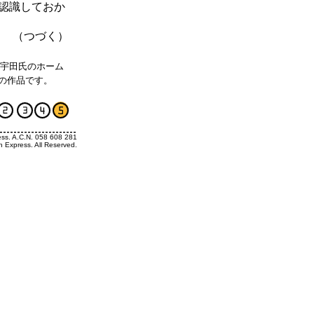
認識しておか
（つづく）
は宇田氏のホーム
らの作品です。
ess. A.C.N. 058 608 281
h Express. All Reserved.