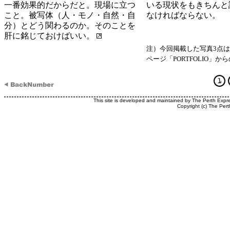
一番効果的だからだと。現場に立つ
いる現状をもきちんと
こと。被写体（人・モノ・自然・自
なければならない。
分）とどう関わるのか。そのことを
肝に銘じておけばいい。
注）今回掲載した写真3点
ページ「PORTFOLIO」か
This site is developed and maintained by The Perth Expr
Copyright (c) The Pert