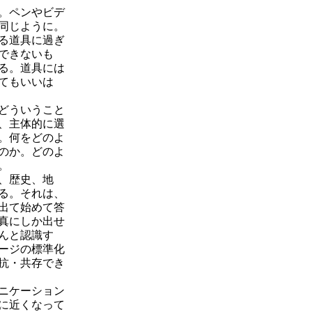
。ペンやビデ
同じように。
る道具に過ぎ
できないも
る。道具には
てもいいは
どういうこと
、主体的に選
。何をどのよ
のか。どのよ
。
、歴史、地
る。それは、
出て始めて答
真にしか出せ
んと認識す
ージの標準化
抗・共存でき
ニケーション
に近くなって