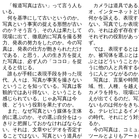
「報道写真は古い」って言う人も
カメラは道具である
いる。
オ、インターネットと
何を基準にして古いというのか。
何かを訴える、表現す
写真という事実の捉える形態が古い
ない。写真でしか表現
のか？そう言う、その人は果たして
の。それは必ず存在す
現場に出て、徹底的に写真を撮る努
それぞれの役割があっ
力、発表の努力をしたのか。今の写
ず。
真は、発表の仕方が飽きられただけ
では、表現するとは
である、と思う。人の生き方を捉え
か。被写体を選ぶとは
た写真は、必ず人の「ココロ」を捉
ぶとはどういうことか
えると信じる。
うに他の人と共有する
誰もが手軽に表現手段を持った現
うに人とつながるのか
代、人々は、写真が事実を撮さない
写真は、言葉や時間
ということを知っている。写真は客
域、性、人種、を越え
観的ではあり得ない、ということも
カメラを持ち、現場に
感じられている。じゃあ写真は今
えが出てくるのだ。写
後、どういう役割を果たすのか。
ないものは何かをきち
また、なぜ写真という媒体を主体
る。テレビによるイメ
的に選ぶのか。その選ぶ自分をはっ
の時代、それにどう対
きりと把握しておかなければならな
るか。
い。それは、文章やビデオを否定す
今の写真は、コミュ
ることではない。写真という道具が
ツールとよりもアート