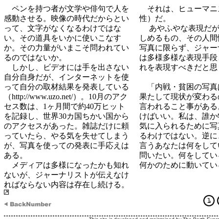
ペンを持つ者が文学や俳句で人を
それは、ヒューマニ
感動させる。映像の時代だからとい
性）だ。
って、文字がなくなるわけではな
あやふやな表現だが
い。その道具をいかに使いこなす
しめるもの、その人間
か。その力量がいまこそ問われてい
写真に限らず、ジャー
るのではないか。
は多様多様な表現手段
しかし、ビデオには手を出さない
れを表現すべきだと
自分自身だが、インターネットを使
って自分の取材結果を発表している
「内戦・貧困の写真
（http://www.uzo.net/）。10月のアク
果たして現状が変わる
セス数は、1ヶ月間で約40万ヒット
言われること事がある
を記録し、世界30カ国ちかい国から
けばいい。私は、誰か
のアクセスがあった。雑誌だけに頼
気に入られるために写
っていたら、やる気を失せてしまう
るわけではない。逆に
が、写真を使っての発表に手応えは
言うあなたは何をして
ある。
問いたい。何をしてい
メディアは多様になったかも知れ
何かのために動いてい
ないが、ジャーナリストが伝えなけ
ればならない内容は存在し続ける。