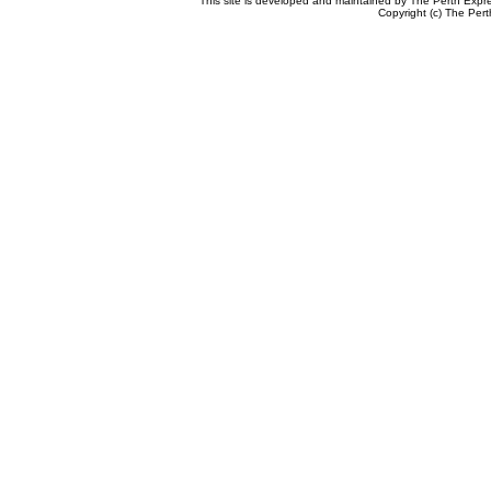
This site is developed and maintained by The Perth Expr
Copyright (c) The Pert