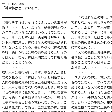
Vol..124/2008/5
「神や仏はどこにいる？」
---------------------
「なぜあなたの神は、貧
（善行をすれば、それにふさわしい見返りが
でありながら、貧しき者を
あり・・・）というような「勧善懲悪」のメ
か？」。あるローマ人が古
カニズムのうちに人間はいるわけではない。
であるラビ・アキバにそう
もし、そうだとすれば、決定権は100パーセ
た。そのときラビはこう答
ント人間に属し、神にはなんの権威も残され
地獄の責め苦をまぬかれる
ていないことになる。善行を積めば神の恩寵
にするために」。
を得、悪行を行えば神の罰を受けるというの
「人間の義務と責任を神
がほんとうなら、神は人間によって操縦可能
引き受けることはできない
だということになる。
性をここまできっぱりと語
・・・・・。
ありません。・・・・・。
幼い人々は善行が行われず、罪なき人が苦し
・・・・・。
むのを見ると、「神はいない」と判断する。
ユダヤ人の神は「救いの
人間の善性の最終的な保証者は神だと思う人
ものではなく、「すべての
は、人々が善良でないのを見るとき、神を信
受けるような人間の全き成
じるのを簡単に止めてしまう。「神はなぜ手
であるというねじれた論法
ずから悪しき者を罰されないのか」「神はな
スは・・・弁神論を語り終
ぜ手ずから苦しむ者を救われないのか」。こ
ないという当の事実が、独
れは幼児の問いである。全知全能の神が世界
の支援抜きで世界に正義を