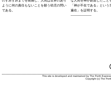
のすみずみまでを統御し、人間は世界のあり
な人間を神が創造したこと
ように何の責任もないことを願う幼児の問い
「神が不在である」という
である。
遍在」を証明する。
---------------------
This site is developed and maintained by The Perth Expres
Copyright (c) The Pert