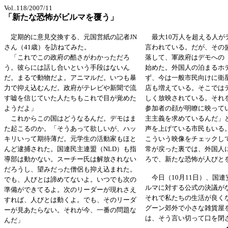
Vol..118/2007/11
「新たな恐怖がビルマを覆う」
定期的に意見交換する、元国営紙の記者JN
最大10万人を超える人が
さん（41歳）を訪ねてみた。
言われている。だが、その
「これでこの政府の酷さがわかっただろ
落して、軍政府はデモへの
う。彼らには話し合いという手段はないん
始めた。外国人の泊まるホ
だ。まるで動物だよ。アニマルだ。いつも暴
ず、今は一般市民向けに衛
力で抑え込むんだ。政府がテレビや新聞で流
店も増えている。そこでは
す嘘を信じていた人たちもこれで目が覚めた
しく放映されている。それ
ようだよ」
参加者の顔が明瞭に映って
これからこの国はどうなるんだ。デモはま
主主義を求めているんだ」
た起こるのか。「そうあって欲しいが、ハッ
声を上げている市民もいる
キリいって期待薄だ。元学生の活動家もほと
こういう映像をチェックし
んど逮捕された。国連民主連盟（NLD）も指
常が戻った裏では、外国人
導部は動かない。スーチー氏は解放されない
ろで、新たな恐怖が人びと
だろうし、望みだった僧侶も抑え込まれた。
今日（10月11日）、国連
でも、人びとは諦めてないよ。いつでも次の
ルマに対する公式の決議が
準備ができてるよ。次のリーダーが現れさえ
それで私たちの生活が良く
すれば、人びとは動くよ。でも、そのリーダ
グーン郊外で小さな雑貨屋
ーが見あたらない。それが今、一番の問題な
は、そう言い切って口を閉
んだ」