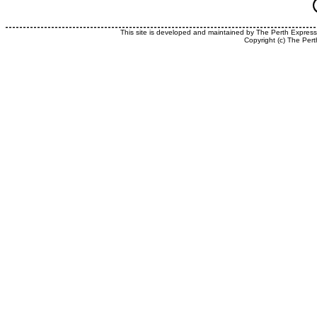
This site is developed and maintained by The Perth Expres
Copyright (c) The Pert