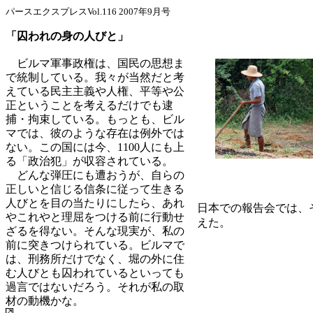
パースエクスプレスVol.116 2007年9月号
「囚われの身の人びと」
ビルマ軍事政権は、国民の思想ま
で統制している。我々が当然だと考
えている民主主義や人権、平等や公
正ということを考えるだけでも逮
捕・拘束している。もっとも、ビル
マでは、彼のような存在は例外では
ない。この国には今、1100人にも上
る「政治犯」が収容されている。
どんな弾圧にも遭おうが、自らの
正しいと信じる信条に従って生きる
人びとを目の当たりにしたら、あれ
日本での報告会では、
やこれやと理屈をつける前に行動せ
えた。
ざるを得ない。そんな現実が、私の
前に突きつけられている。ビルマで
は、刑務所だけでなく、堀の外に住
む人びとも囚われているといっても
過言ではないだろう。それが私の取
材の動機かな。