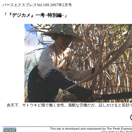
パースエクスプレスVol.109 2007年2月号
「『デジカメ』一考−特別編−」
炎天下、サトウキビ畑で働く女性。過酷な労働だが、話しかけると笑顔
This site is developed and maintained by The Perth Expres
Copyright (c) The Pert