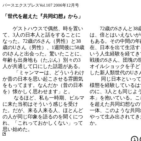
パースエクスプレスVol.107 2006年12月号
「世代を超えた『共同幻想』から」
ゲストハウスで偶然、時を置い
72歳のSさんと38
て、3人の日本人と話をすることに
は、倍とはいえないが
なった。72歳のSさん（男性）と38
もある。その中間の年
歳のUさん（男性）、1週間後に58歳
在、日本を出て生活す
のIさんと出会った。驚いたことに、
いう人生経験を経てき
年齢も出身地も（たぶん）別々の3
戦後のSさん、団塊の
人が共通して口にした話題がある。
オイルショックを子ど
「ミャンマーは、どういうわけ
した新人類世代のUさ
か昔の日本を思い起こさせる雰囲気
同じ日本といっ
をもってます。なんだか（昔の日本
様態を経験しているは
を）懐かしく思わせます」と。
のに、3人とも同じよ
なるほど、私も一時期、ビルマ
本」を抱いている。こ
に来た当
初はそういう感じを受け
を超えた共同幻想なの
た。だが、来る人来る人、ほとんど
一体、このような共同
の人が同じ印象を語るのを聞くにつ
やって生み出されてき
れ、「これっておかしくない」って
か。
思い始めた。