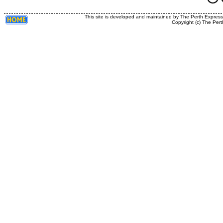
This site is developed and maintained by The Perth Expres
Copyright (c) The Pert