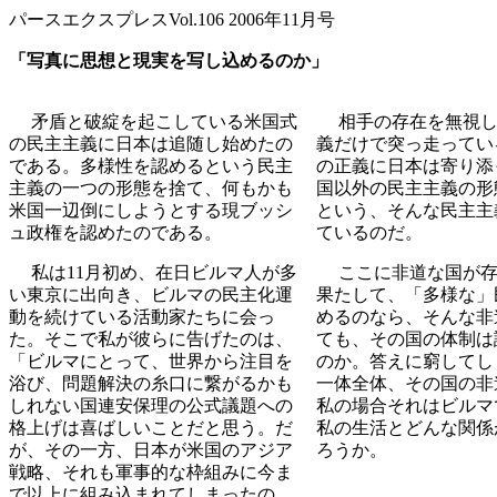
パースエクスプレスVol.106 2006年11月号
「写真に思想と現実を写し込めるのか」
矛盾と破綻を起こしている米国式
相手の存在を無視
の民主主義に日本は追随し始めたの
義だけで突っ走ってい
である。
多様性を認めるという民主
の正義に日本は寄り添
主義の一つの形態を捨て、何もかも
国以外の民主主義の形
米国一辺倒にしようとする現ブッシ
という、そんな民主主
ュ政権を認めたのである。
ているのだ。
私は11月初め、在日ビルマ人が多
ここに非道な国が存
い東京に出向き、ビルマの民主化運
果たして、「多様な」
動を続けている活動家たちに会っ
めるのなら、そんな非
た。そこで私が彼らに告げたのは、
ても、その国の体制は
「ビルマにとって、世界から注目を
のか。答えに窮してし
浴び、問題解決の糸口に繋がるかも
一体全体、その国の非
しれない国連安保理の公式議題への
私の場合それはビルマ
格上げは喜ばしいことだと思う。だ
私の生活とどんな関係
が、その一方、日本が米国のアジア
ろうか。
戦略、それも軍事的な枠組みに今ま
で以上に組み込まれてしまったの