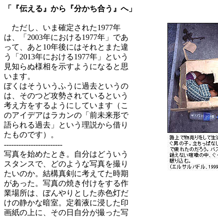
「『伝える』から『分かち合う』へ」
ただし、いま確定された1977年
は、「2003年における1977年」であ
って、あと10年後にはそれとまた違
う「2013年における1977年」という
見知らぬ様相を示すようになると思
います。
ぼくはそういうふうに過去というの
は、そのつど攻勢されているという
考え方をするようにしています（こ
のアイデアはラカンの「前未来形で
語られる過去」という理説から借り
たものです）。
------------------------
写真を始めたとき。自分はどういう
スタンスで、どのような写真を撮り
たいのか。結構真剣に考えてた時期
があった。写真の焼き付けをする作
業場所は、ぼんやりとした赤色灯だ
けの静かな暗室。定着液に浸した印
画紙の上に、その日自分が撮った写