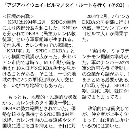
「アジアハイウェイ−ビルマ／タイ・ルートを行く（その2）
＜国境の内戦＞
2004年2月、パアン
KNUは1994年12月、SPDCの画策
DKBAの司令部に行
により内部分裂を起こした。KNUか
偶然、車にヤンゴンか
ら分かれてDKBA（民主カレン仏教
（ビルマ人）が同乗す
徒軍）という軍事組織が生まれる。
た。
それ以後、カレン州内での戦闘は、
「KNU軍」対「SPDC＋DKBA」と
「実は今、ミャワデ
いう構図で戦渦が広がった。州都パ
ンチモン掘削の準備が
アン市内では時々、M16自動小銃を
だ。軍のナンバー2の
抱えた10人ほどのDKBA兵士を見か
軍の許可を得て活動し
けることがある。そこは、一つの地
の企業から話があり、
域の中に2つの軍隊組織が入り交じ
をまとめる必要がある
る、いびつな地域でもあった。
げの取り分は、SPDC 4
割、KNU 1割、韓国
もっとも、地理的・民族的な状況
話でまとまってる」
から、カレン州のタイ国境一帯は、
DKBAの勢力範囲とされていた。優
政治的には衝突して
勢な銃器を保持するSPDC側は94年
が、仲介者が上手く立
以降、カレン州内の主要道路やタイ
よって、経済的に折り
国境に通じる道を抑えた。それに対
いるのには驚いた。