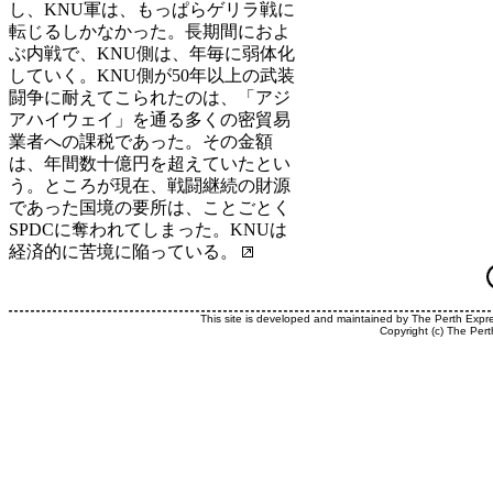
し、KNU軍は、もっぱらゲリラ戦に
転じるしかなかった。長期間におよ
ぶ内戦で、KNU側は、年毎に弱体化
していく。KNU側が50年以上の武装
闘争に耐えてこられたのは、「アジ
アハイウェイ」を通る多くの密貿易
業者への課税であった。その金額
は、年間数十億円を超えていたとい
う。ところが現在、戦闘継続の財源
であった国境の要所は、ことごとく
SPDCに奪われてしまった。KNUは
経済的に苦境に陥っている。
This site is developed and maintained by The Perth Expr
Copyright (c) The Pert