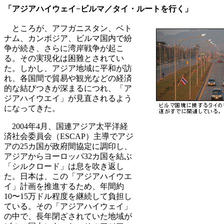
「アジアハイウェイ−ビルマ／タイ・ルートを行く」
ところが、アフガニスタン、ベト
ナム、カンボジア、ビルマ国内で紛
争が続き、さらに湾岸戦争が起こ
る。その実現化は困難とされてい
た。しかし、アジア地域に平和が訪
れ、各国間で貿易や観光などの経済
的な結びつきが深まるにつれ、「ア
ジアハイウエイ」が見直されるよう
になってきた。
2004年4月、国連アジア太平洋経
済社会委員会（ESCAP）主導でアジ
アの25カ国が政府間協定に調印し、
アジアからヨーロッパ32カ国を結ぶ
「シルクロード」は息を吹き返し
た。日本は、この「アジアハイウエ
イ」計画を推進するため、年間約
10〜15万ドル程度を継続して負担し
ている。その「アジアハイウェイ」
の中で、長年閉ざされていた地域が