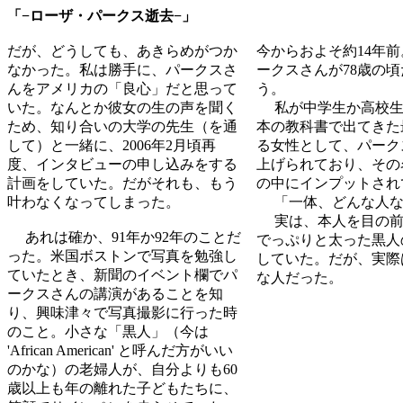
「−ローザ・パークス逝去−」
だが、どうしても、あきらめがつか
今からおよそ約14年
なかった。私は勝手に、パークスさ
ークスさんが78歳の
んをアメリカの「良心」だと思って
う。
いた。なんとか彼女の生の声を聞く
私が中学生か高校生
ため、知り合いの大学の先生（を通
本の教科書で出てきた
して）と一緒に、2006年2月頃再
る女性として、パーク
度、インタビューの申し込みをする
上げられており、その
計画をしていた。だがそれも、もう
の中にインプットされ
叶わなくなってしまった。
「一体、どんな人な
実は、本人を目の前
あれは確か、91年か92年のことだ
でっぷりと太った黒人
った。米国ボストンで写真を勉強し
していた。だが、実際
ていたとき、新聞のイベント欄でパ
な人だった。
ークスさんの講演があることを知
り、興味津々で写真撮影に行った時
のこと。小さな「黒人」（今は
'African American' と呼んだ方がいい
のかな）の老婦人が、自分よりも60
歳以上も年の離れた子どもたちに、