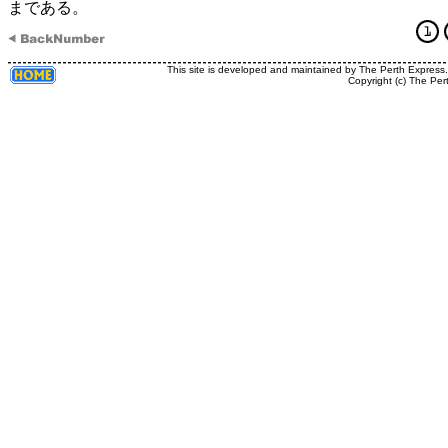
まである。
This site is developed and maintained by The Perth Express
Copyright (c) The Per