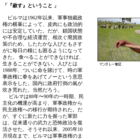
「『赦す』ということ 」
ビルマは1962年以来、軍事独裁政
権の横暴によって、皮肉にも政治的
には安定していた。だが、鎖国状態
や不合理な経済運営、相次ぐ廃貨政
策のため、したたかな人びともさす
がに毎日の糧にも困るようになって
きた。 食べることができなければ、
生きることができない。人びとは
1988年、ついに命を賭けて、時の軍
事政権に拳をあげてノーという意思
表示をした。国内に政府打倒の嵐が
吹き荒れた。当然だろう。
ビルマは88年〜90年の一時期、民
主化の機運が高まり、軍事政権から
民主政権への移行が期待された。だ
が、すぐに新たに力を握った軍部
は、従来通りの武力と恐怖政治を復
活させた。そうそれ以来、2005年10
月現在まで、ビルマは軍事政権のま