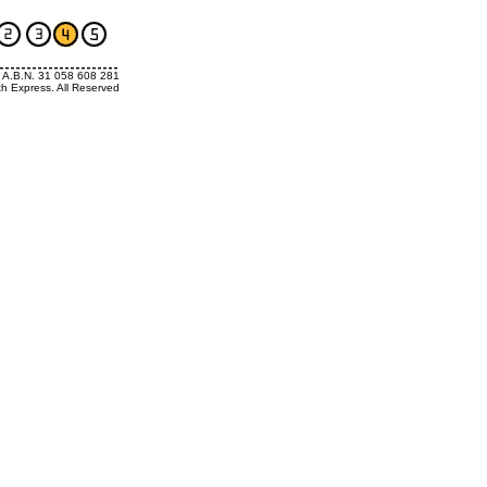
. A.B.N. 31 058 608 281
th Express. All Reserved