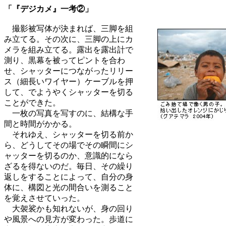
「『デジカメ』一考②」
撮影被写体が決まれば、三脚を組
み立てる。その次に、三脚の上にカ
メラを組み立てる。露出を露出計で
測り、黒幕を被ってピントを合わ
せ、シャッターにつながったリリー
ス（細長いワイヤー）ケーブルを押
して、でようやくシャッターを切る
ことができた。
一枚の写真を写すのに、結構な手
間と時間がかかる。
それゆえ、シャッターを切る前か
ら、どうしてその場でその瞬間にシ
ャッターを切るのか、意識的になら
ざるを得ないのだ。毎日、その繰り
返しをすることによって、自分の身
体に、構図と光の間合いを測ること
を覚えさせていった。
大袈裟かも知れないが、身の回り
や風景への見方が変わった。歩道に