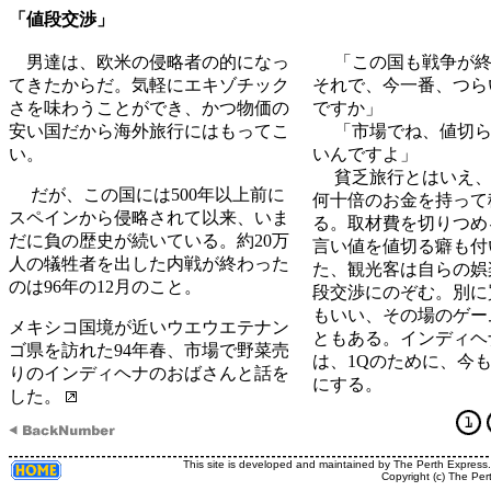
「値段交渉」
男達は、欧米の侵略者の的になっ
「この国も戦争が終
てきたからだ。気軽にエキゾチック
それで、今一番、つら
さを味わうことができ、かつ物価の
ですか」
安い国だから海外旅行にはもってこ
「市場でね、値切ら
い。
いんですよ」
貧乏旅行とはいえ、
だが、この国には500年以上前に
何十倍のお金を持って
スペインから侵略されて以来、いま
る。取材費を切りつめ
だに負の歴史が続いている。約20万
言い値を値切る癖も付
人の犠牲者を出した内戦が終わった
た、観光客は自らの娯
のは96年の12月のこと。
段交渉にのぞむ。別に
もいい、その場のゲー
メキシコ国境が近いウエウエテナン
ともある。インディヘ
ゴ県を訪れた94年春、市場で野菜売
は、1Qのために、今
りのインディヘナのおばさんと話を
にする。
した。
This site is developed and maintained by The Perth Express
Copyright (c) The Per