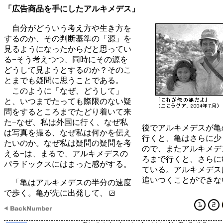
「広告商品を手にしたアルキメデス」
自分がどういう考え方や生き方を
するのか、その判断基準の「源」を
見るようになったからだと思ってい
る−そう考えつつ、同時にその源を
どうして見ようとするのか？そのこ
とまでも疑問に思うことである。
このように「なぜ、どうして」
と、いつまでたっても際限のない疑
問をするところまでたどり着いて来
た−なぜ、私は外国に行く、なぜ私
後でアルキメデスが亀
は写真を撮る、なぜ私は何かを伝え
行くと、亀はさらに少
たいのか。なぜ私は疑問の疑問を考
ので、またアルキメデ
える−は、まるで、アルキメデスの
ろまで行くと、さらに
パラドックスにはまった感がする。
ている。アルキメデス
追いつくことができな
「亀はアルキメデスの半分の速度
で歩く。亀が先に出発して、