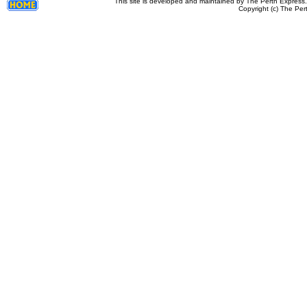
This site is developed and maintained by The Perth Express
Copyright (c) The Per