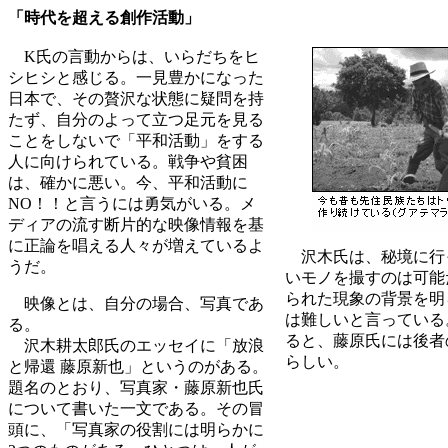
「時代を超える創作活動」
K氏の言動からは、いらだちをヒ
シヒシと感じる。一見豊かになった
日本で、その贅沢な状態に疑問を持
たず、自分のよって立つ足元を見る
ことをしないで「平和活動」をする
人に向けられている。戦争や貧困
は、確かに悪い。今、平和活動に
NO！！と言うには勇気がいる。メ
ディアの流す断片的な映像情報を基
に正論を唱える人々が増えているよ
沢木氏は、秘境に行
うだ。
いモノを撮すのは可能
られた現象の背景を明
映像とは、自分の場合、写真であ
は難しいと言っている
る。
ると、藤原氏には後者
沢木耕太郎氏のエッセイに「放浪
らしい。
と帰還 藤原新也」というのがある。
題名のとおり、写真家・藤原新也氏
について書いた一文である。その冒
頭に、「写真家の役割には明らかに