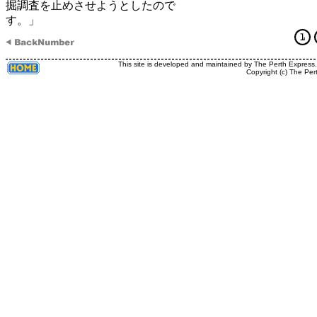
掘調査を止めさせようとしたので
す。」
This site is developed and maintained by The Perth Express
Copyright (c) The Per