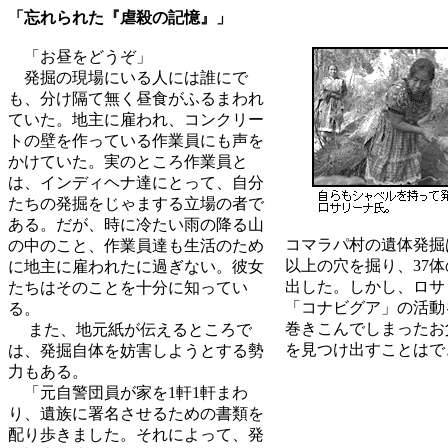
「忘れられた『虐殺の記憶』」
「お昼をどうぞ」
発掘の現場にいる人には誰にで
も、分け隔て無く昼食がふるまわれ
ていた。地主に雇われ、コンクリー
トの壁を作っている作業員にも声を
かけていた。実のところ作業員と
は、インディヘナ達にとって、自分
たちの発掘をじゃまする立場の者で
ある。だが、時に冷たい雨の降る山
コマラパ村の遺体発掘は
の中のこと、作業員達も生活のため
以上の穴を掘り、37
に地主に雇われたに過ぎない。彼女
出した。しかし、ロサ
たちはそのことを十分に知ってい
「コナビグア」の活動
る。
巻きこんでしまったお
また、地元紙が伝えるところで
を見つけ出すことはで
は、発掘自体を妨害しようとする勢
力もある。
「元自警団員が家を1軒1軒まわ
り、遺族に署名させるための書類を
配り歩きました。それによって、発