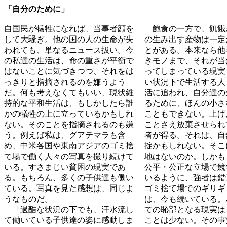
「自分のために」
自国民が犠牲になれば、当事者顔を
飽食の一方で、飢餓
して大騒ぎ。他の国の人の生命が失
の生み出す産物は一定
われても、単なるニュース扱い。今
とがある。本来なら他
の私達の生活は、命の重さが平衡で
きモノまで、それが当
はないことに気づきつつ、それをは
ってしまっている現実
っきりと指摘されるのを嫌うよう
い状況下で生活する人
だ。何も考えなくてもいい、現状維
活に追われ、自分達の
持的な平和生活は、もしかしたら誰
るために、ほんの小さ
かの犠牲の上に立っているかもしれ
こともできない。上げ
ない。そのことを指摘されるのも嫌
ことさえ放棄させられ
う。例えば私は、グアテマラも含
者が得る。それは、自
め、中米各国や東南アジアのゴミ捨
掟かもしれない。そこ
て場で働く人々の写真を撮り続けて
地はないのか。しかも
いる。すさまじい貧困の現実であ
公平・公正な立場で競
る。もちろん、多くの子供達も働い
いるように、強者は錯
ている。写真を見た感想は、同じよ
ゴミ捨て場でのギリギ
うなものだ。
は、今も続いている。
「過酷な状況の下でも、汗水流し
ての恥部となる現実は
て働いている子供達の姿に感動しま
ことは少ない。その事