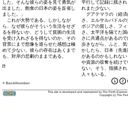
した。そんな彼らの姿を見て勇気が
平行して記録に残され
出ました。飽食の日本の姿を反省し
れまた少ない。
ました。」
グアテマラの（経済
これが大勢である。しかしなが
さ、エルサルバドルの
ら、なぜ彼らがそういう生活をせざ
ボジアの貧しさ、フィ
るを得ないか、どうして貧困の生活
さ。太平洋を隔てた国
を受け入れざるを得ないのか、その
さに共通点があるので
背景にまで想像を巡らせた感想は極
歩きながら、ふと、気
めて少ない。彼らの存在はあくまで
かしたら、日本（先進
も、対岸の悲劇のままである。
があるのかもしれない
や資源の収奪を続けて
ない。そう、指摘され
人々もいる。
This site is developed and maintained by The Perth Express
Copyright (c) The Per