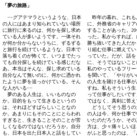
「夢の旅路」
−−グアテマラというような、日本
昨年の暮れ、これも
の人にはあまり知られていない場所
に、外務省のキャリア
に旅行に来るのは、何かを探し求め
することがあった。2
ている人が多いようです。一体それ
った。私からすれば、
が何か分からないうちに、ずるずる
勝ち抜いてきた人だか
と旅行を続けているような。日本で
り組む仕事に燃えてい
落ち着くのが怖くて、いつまでたっ
っていた。だが、話を
ても自分探しを続けている感じだな
に、そうではないこと
あ。本当はそんな、探し求めている
私のやっているフリー
自分なんて無いのに、何かに憑かれ
を聞いて、「やりがい
たように夢を追っかけている。そん
の人生を賭ける仕事が
な人がいる−−
すね。私もそういう生
夢のある人生は、いいものなの
って仕事がしたいです
か。目的をもって生きるというの
ではなく、真剣に答え
は、それほどすばらしいことなの
どうしてそう思うの
か。あまりにもそのことにとらわれ
の人は今、何か仕事で
すぎると、生きることそのことが苦
いたのだろうか。その
しくなるのではないだろうか。自分
方は、少々痛々しいほ
も、日本を出た日本人と話をしてい
がふと思ったのは、「