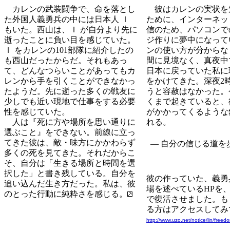
カレンの武装闘争で、命を落とし
彼はカレンの実状を
た外国人義勇兵の中には日本人 Ｉ
ために、インターネッ
もいた。西山は、Ｉ が自分より先に
信のため、パソコンで
逝ったことに負い目を感じていた。
ジ作りに夢中になって
Ｉ をカレンの101部隊に紹介したの
ンの使い方が分からな
も西山だったからだ。それもあっ
間に見境なく、真夜中
て、どんなつらいことがあってもカ
日本に戻っていた私に
レンから手を引くことができなかっ
をかけてきた。深夜2
たようだ。先に逝った多くの戦友に
うと容赦はなかった。
少しでも近い現地で仕事をする必要
くまで起きていると、
性を感じていた。
がかかってくるような
人は『死に方や場所を思い通りに
れる。
選ぶこと』をできない。前線に立っ
てきた彼は、敵・味方にかかわらず
— 自分の信じる道を
多くの死を見てきた。それだからこ
そ、自分は「生きる場所と時間を選
択した」と書き残している。自分を
彼の作っていた、義勇
追い込んだ生き方だった。私は、彼
場を述べているHPを
のとった行動に純粋さを感じる。
で復活させました。も
る方はアクセスしてみ
http://www.uzo.net/notice/lin/free