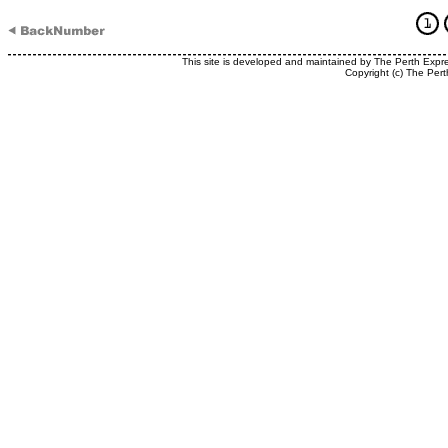
This site is developed and maintained by The Perth Expr
Copyright (c) The Pert