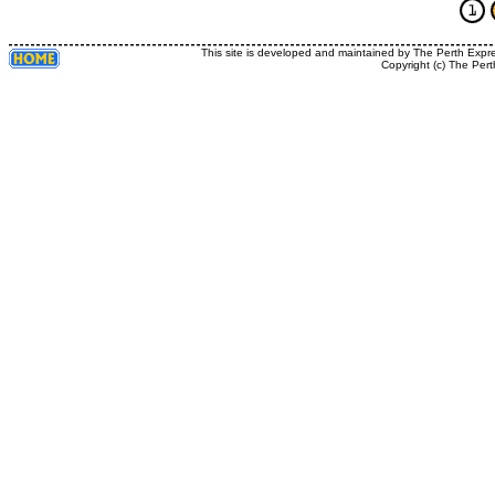
This site is developed and maintained by The Perth Expr
Copyright (c) The Pert