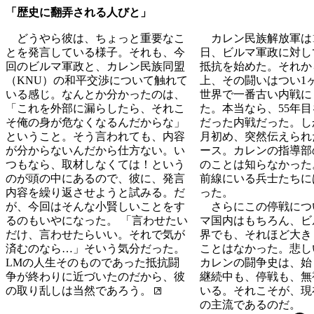
「歴史に翻弄される人びと」
どうやら彼は、ちょっと重要なこ
カレン民族解放軍は19
とを発言している様子。それも、今
日、ビルマ軍政に対し
回のビルマ軍政と、カレン民族同盟
抵抗を始めた。それか
（KNU）の和平交渉について触れて
上、その闘いはつい1
いる感じ。なんとか分かったのは、
世界で一番古い内戦に
「これを外部に漏らしたら、それこ
た。本当なら、55年
そ俺の身が危なくなるんだからな」
だった内戦だった。し
ということ。そう言われても、内容
月初め、突然伝えられ
が分からないんだから仕方ない。い
ース。カレンの指導部
つもなら、取材しなくては！という
のことは知らなかった
のが頭の中にあるので、彼に、発言
前線にいる兵士たちに
内容を繰り返させようと試みる。だ
った。
が、今回はそんな小賢しいことをす
さらにこの停戦につ
るのもいやになった。 「言わせたい
マ国内はもちろん、ビ
だけ、言わせたらいい。それで気が
界でも、それほど大き
済むのなら…」そいう気分だった。
ことはなかった。悲し
LMの人生そのものであった抵抗闘
カレンの闘争史は、始
争が終わりに近づいたのだから、彼
継続中も、停戦も、無
の取り乱しは当然であろう。
いる。それこそが、現
の主流であるのだ。