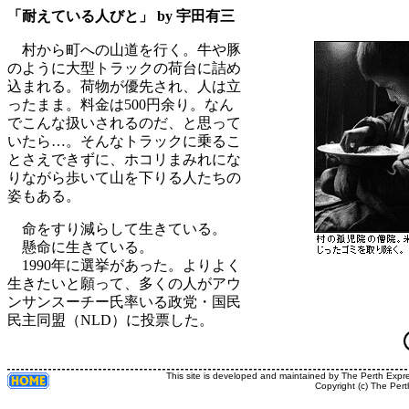
「耐えている人びと」 by 宇田有三
村から町への山道を行く。牛や豚
のように大型トラックの荷台に詰め
込まれる。荷物が優先され、人は立
ったまま。料金は500円余り。なん
でこんな扱いされるのだ、と思って
いたら…。そんなトラックに乗るこ
とさえできずに、ホコリまみれにな
りながら歩いて山を下りる人たちの
姿もある。
命をすり減らして生きている。
懸命に生きている。
1990年に選挙があった。よりよく
生きたいと願って、多くの人がアウ
ンサンスーチー氏率いる政党・国民
民主同盟（NLD）に投票した。
This site is developed and maintained by The Perth Expr
Copyright (c) The Pert