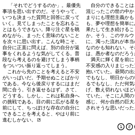
「それでどうするのか」。最優先
自分のできることは
事項を思い出すのだ。そうやって、
混じったこの世の中か
いつも決まった質問と回答に戻って
まりにも理想主義かも
いく。見てしまったことを忘れるこ
も、夢や理想を簡単に
とはもうできない。降り注ぐ星を眺
果たして生き続けるこ
めながら、まったく意味のないこと
か。そう、このサルウ
を次々に思い出す。こんな時こそ、
に、濁った流れが本当
自分に正直に問えば、別の自分が返
なのかも知れない。そ
事をくれるような気がしてくる。普
は、愚か者なのだろう
段なら考えるのを避けてしまう事柄
満天に輝く星を前に
をついつい振り返ってしまう。
不安感の入りまじった
これから先のことを考えると不安
抱いていた。昼間の出
がいっぱいだ。予期せぬことばかり
でもなし、明日からの
である。今なら後戻りするにはまだ
るでもなし、ただ何気
間に合う。引き返せるはず。さて、
げ、数え切れないほど
どうする。しかし、これは私自身へ
ていた。そこに人間の
の挑戦である。目の前に広がる星を
感じ、何か自然の巨大
前にして、ちっぽけな存在の自分に
されそうな思いだった
できることを考えると、やはり前に
進むしかない。