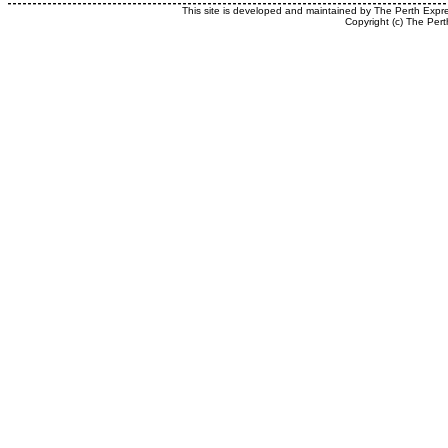
This site is developed and maintained by The Perth Expr
Copyright (c) The Pert