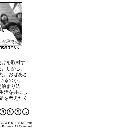
だけを取材す
だ。しかし、
た。おばあさ
いるのか。
間泊まり込
生活を共にし
題を考えたく
ess. A.C.N. 058 608 281
h Express. All Reserved.