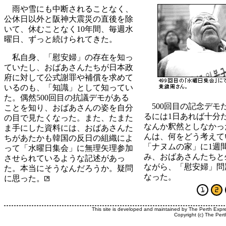
雨や雪にも中断されることなく、
公休日以外と阪神大震災の直後を除
いて、休むことなく10年間、毎週水
曜日、ずっと続けられてきた。
私自身、「慰安婦」の存在を知っ
ていたし、おばあさんたちが日本政
府に対して公式謝罪や補償を求めて
いるのも、「知識」として知ってい
た。偶然500回目の抗議デモがある
500回目の記念デモ
ことを知り、おばあさんの姿を自分
るには1日あれば十分
の目で見たくなった。また、たまた
なんか釈然としなかっ
ま手にした資料には、おばあさんた
んは、何をどう考えて
ちがあたかも韓国の反日の組織によ
「ナヌムの家」に1週
って「水曜日集会」に無理矢理参加
み、おばあさんたちと
させられているような記述があっ
ながら、「慰安婦」問
た。本当にそうなんだろうか。疑問
なった。
に思った。
This site is developed and maintained by The Perth Expr
Copyright (c) The Pert