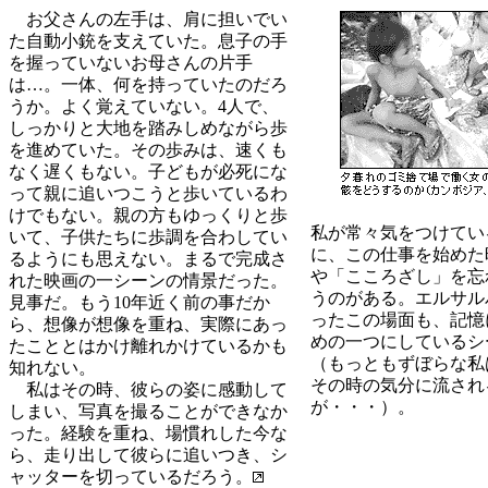
お父さんの左手は、肩に担いでい
た自動小銃を支えていた。息子の手
を握っていないお母さんの片手
は…。一体、何を持っていたのだろ
うか。よく覚えていない。4人で、
しっかりと大地を踏みしめながら歩
を進めていた。その歩みは、速くも
なく遅くもない。子どもが必死にな
って親に追いつこうと歩いているわ
けでもない。親の方もゆっくりと歩
私が常々気をつけてい
いて、子供たちに歩調を合わしてい
に、この仕事を始めた
るようにも思えない。まるで完成さ
や「こころざし」を忘
れた映画の一シーンの情景だった。
うのがある。エルサル
見事だ。もう10年近く前の事だか
ったこの場面も、記憶
ら、想像が想像を重ね、実際にあっ
めの一つにしているシ
たこととはかけ離れかけているかも
（もっともずぼらな私
知れない。
その時の気分に流され
私はその時、彼らの姿に感動して
が・・・）。
しまい、写真を撮ることができなか
った。経験を重ね、場慣れした今な
ら、走り出して彼らに追いつき、シ
ャッターを切っているだろう。